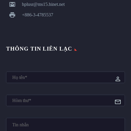


hplusr@ms15.hinet.net


+886-3-4785537
THÔNG TIN LIÊN LẠC