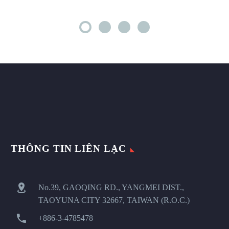
THÔNG TIN LIÊN LẠC


No.39, GAOQING RD., YANGMEI DIST.,
TAOYUNA CITY 32667, TAIWAN (R.O.C.)


+886-3-4785478