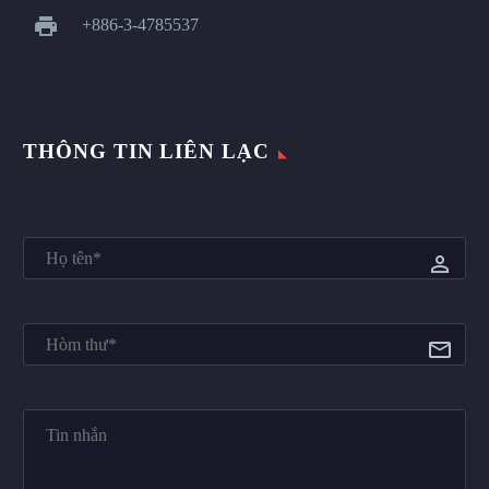


+886-3-4785537
THÔNG TIN LIÊN LẠC