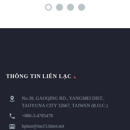
THÔNG TIN LIÊN LẠC


No.39, GAOQING RD., YANGMEI DIST.,
TAOYUNA CITY 32667, TAIWAN (R.O.C.)


+886-3-4785478


hplusr@ms15.hinet.net