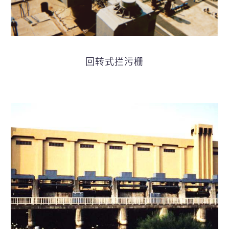
回转式拦污栅