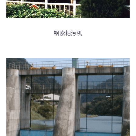
钢索耙污机